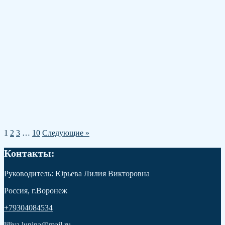
1
2
3
…
10
Следующие »
Контакты:
Руководитель: Юрьева Лилия Викторовна
Россия, г.Воронеж
+79304084534
liliya.lunina@mail.ru