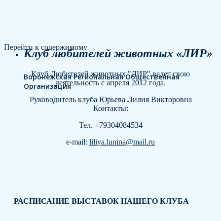
Перейти к содержимому
Клуб любителей животных «ЛИР»
Клуб Любителей животных "ЛИР" ведет свою
Воронежская Региональная Общественная
деятельность с апреля 2012 года.
Организация
Руководитель клуба Юрьева Лилия Викторовна
Контакты:
Тел. +79304084534
e-mail:
liliya.lunina@mail.ru
РАСПИСАНИЕ ВЫСТАВОК НАШЕГО КЛУБА