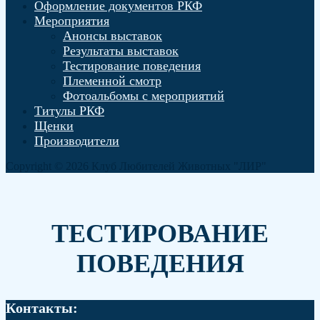
Оформление документов РКФ
Мероприятия
Анонсы выставок
Результаты выставок
Тестирование поведения
Племенной смотр
Фотоальбомы с мероприятий
Титулы РКФ
Щенки
Производители
Copyright © 2026 Клуб Любителей Животных "ЛИР"
Play
Pause
Unmute
Mute
ТЕСТИРОВАНИЕ
ПОВЕДЕНИЯ
Контакты: