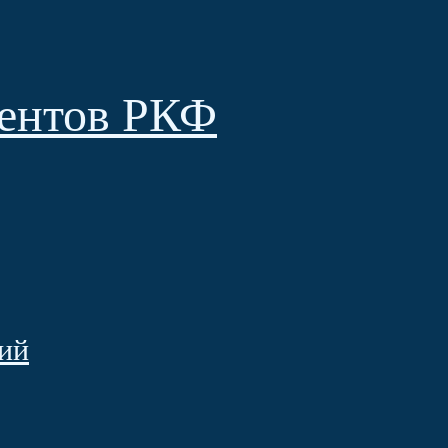
ентов РКФ
ий