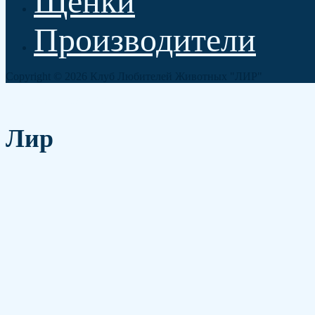
Щенки
Производители
Copyright © 2026 Клуб Любителей Животных "ЛИР"
Play
Pause
Unmute
Mute
Лир